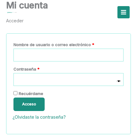
Mi cuenta
Ir
al
contenido
Acceder
Obligatorio
Nombre de usuario o correo electrónico
*
Obligatorio
Contraseña
*
Recuérdame
Acceso
¿Olvidaste la contraseña?