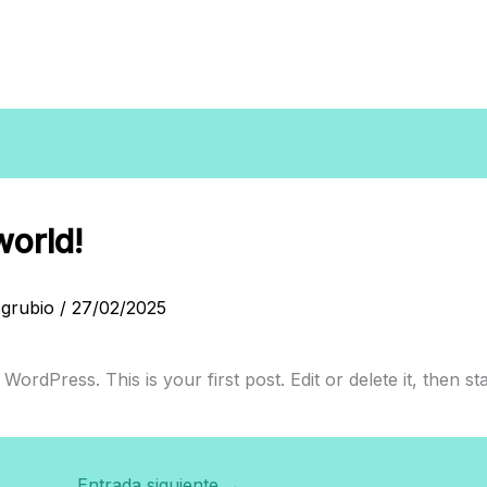
world!
cgrubio
/
27/02/2025
ordPress. This is your first post. Edit or delete it, then sta
Entrada siguiente
→