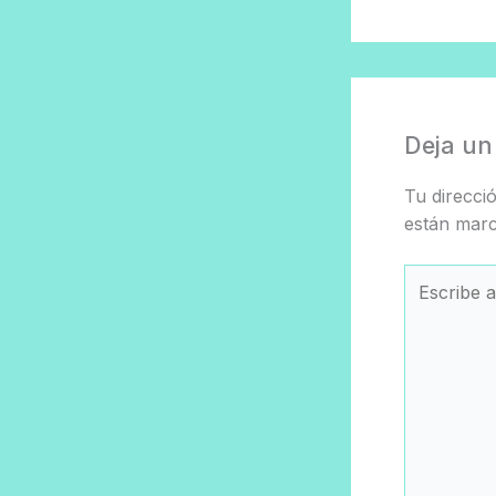
Deja un
Tu direcci
están mar
Escribe
aquí...