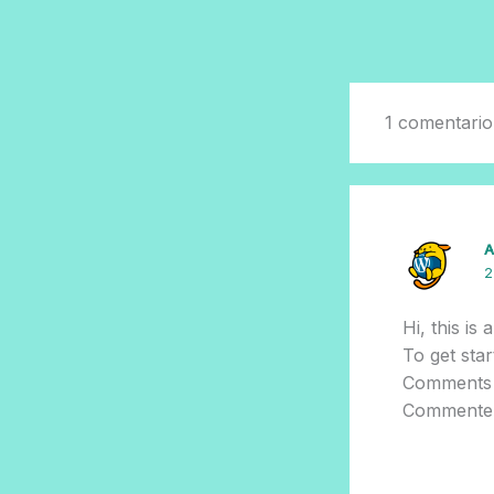
1 comentario
A
2
Hi, this is
To get star
Comments 
Commenter