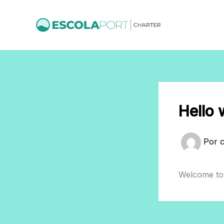
Ir
al
contenido
Hello 
Por
Welcome to W